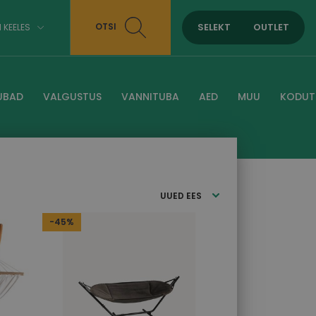
SELEKT
OUTLET
OTSI
I KEELES
UBAD
VALGUSTUS
VANNITUBA
AED
MUU
KODUT
UUED EES
-45%