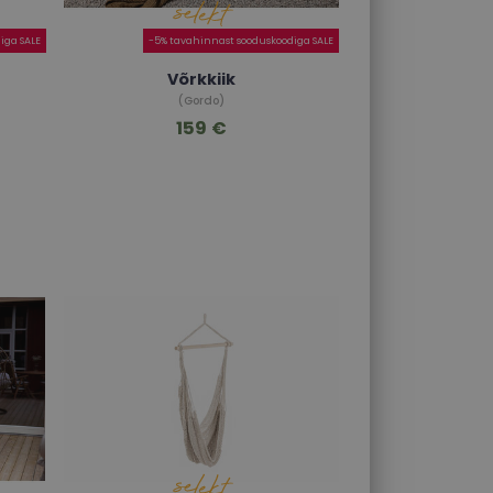
iga SALE
-5% tavahinnast sooduskoodiga SALE
Võrkkiik
(Gordo)
159 €