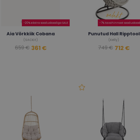
-20% ekstra sooduskoodiga SALE
-7% tavahinnast sooduskood
Aia Võrkkiik Cobana
Punutud Hall Ripptool
(SACKit)
(Kelly)
361 €
712 €
659 €
749 €