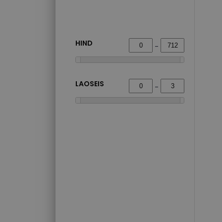
HIND
-
LAOSEIS
-