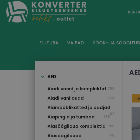
KONTA
ELUTUBA
VAIBAD
KÖÖK- JA SÖÖGITU
AE
AED
aiadiivanid ja komplektid
788
aiadiivanilauad
254
-
aiamööblikatted ja padjad
57
aiapingid ja tumbad
658
aiasöögilaua komplektid
786
aiasöögilauad
415