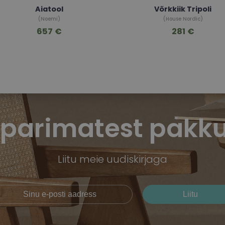
Aiatool
Võrkkiik Tripoli
(Noemi)
(House Nordic)
657 €
281 €
 parimatest pakku
Liitu meie uudiskirjaga