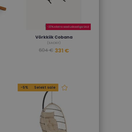
-20% ekstra sooduskoodiga SALE
Võrkkiik Cobana
(SACKit)
331 €
604 €
-5%
Selekt sale