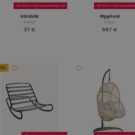
-5% tavahinnast sooduskoodiga SALE
-5% tavahinnast sooduskood
Võrkkiik
Ripptool
(Ubud)
(Viga)
37 €
557 €
32%