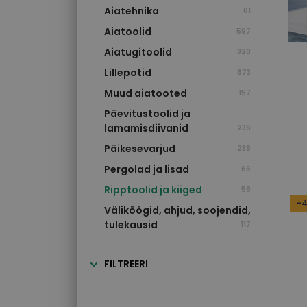
aiatehnika
61
aiatoolid
597
aiatugitoolid
320
lillepotid
673
muud aiatooted
157
päevitustoolid ja
lamamisdiivanid
235
päikesevarjud
238
pergolad ja lisad
66
ripptoolid ja kiiged
58
-
väliköögid, ahjud, soojendid,
tulekausid
117
FILTREERI