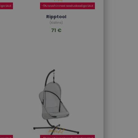
iga SALE
-5% tavahinnast sooduskoodiga SALE
Ripptool
(Kalino)
71 €