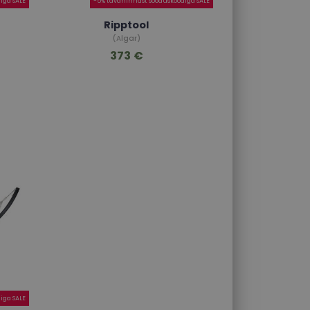
iga SALE
-5% tavahinnast sooduskoodiga SALE
Ripptool
(Algar)
373 €
iga SALE