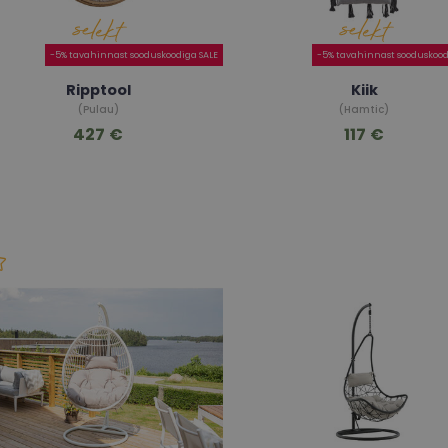
-5% tavahinnast sooduskoodiga SALE
-5% tavahinnast sooduskood
Ripptool
Kiik
(Pulau)
(Hamtic)
427 €
117 €