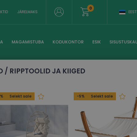
0
KTID
JÄRELMAKS
EEST
BA
MAGAMISTUBA
KODUKONTOR
ESIK
SISUSTUSKA
D / RIPPTOOLID JA KIIGED
5%
Selekt sale
-5%
Selekt sale