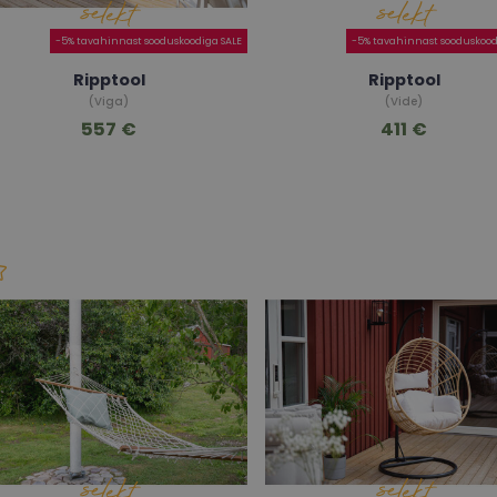
-5% tavahinnast sooduskoodiga SALE
-5% tavahinnast sooduskood
Ripptool
Ripptool
(Viga)
(Vide)
557 €
411 €