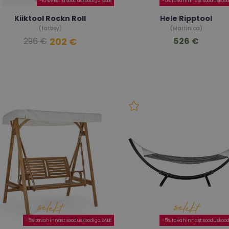
-10% ekstra sooduskoodiga SALE
-5% tavahinnast sooduskood
Kiiktool Rockn Roll
Hele Ripptool
(fatboy)
(Martinica)
202 €
526 €
296 €
-5% tavahinnast sooduskoodiga SALE
-5% tavahinnast sooduskood