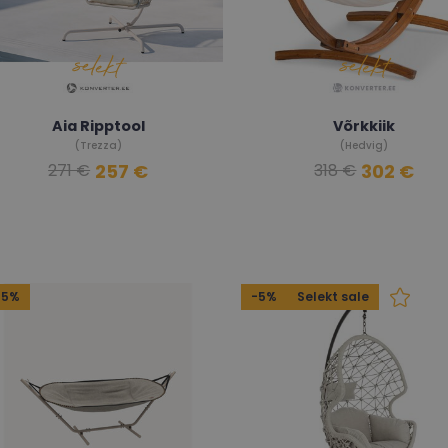
Aia Ripptool
Võrkkiik
(Trezza)
(Hedvig)
257 €
302 €
271 €
318 €
45%
-5%
Selekt sale