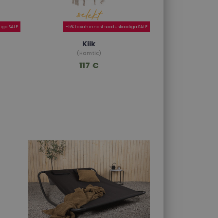
iga SALE
-5% tavahinnast sooduskoodiga SALE
Kiik
(Hamtic)
117 €