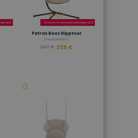
iga SALE
-7% tavahinnast sooduskoodiga SALE
Patras Beez Ripptool
(House Nordic)
235 €
247 €