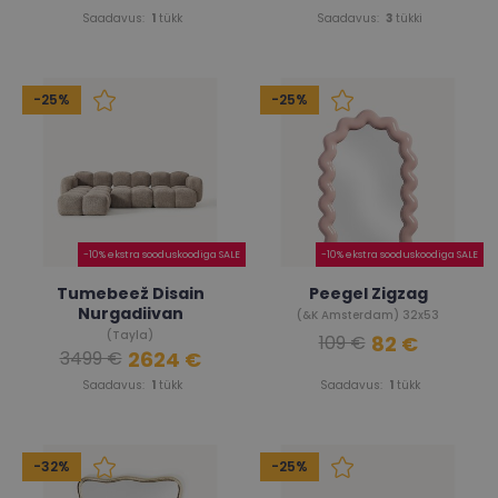
Saadavus:
1
tükk
Saadavus:
3
tükki
-25%
-25%
-10% ekstra sooduskoodiga SALE
-10% ekstra sooduskoodiga SALE
Tumebeež Disain
Peegel Zigzag
Nurgadiivan
(&K Amsterdam) 32x53
(Tayla)
82 €
109 €
2624 €
3499 €
Saadavus:
1
tükk
Saadavus:
1
tükk
-32%
-25%