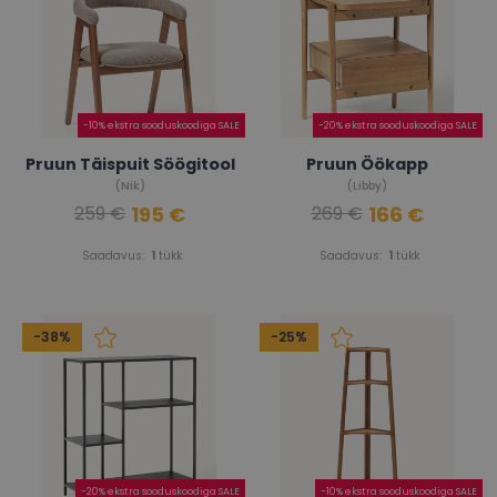
-10% ekstra sooduskoodiga SALE
-20% ekstra sooduskoodiga SALE
Pruun Täispuit Söögitool
Pruun Öökapp
(Nik)
(Libby)
195 €
166 €
259 €
269 €
Saadavus:
1
tükk
Saadavus:
1
tükk
-38%
-25%
-20% ekstra sooduskoodiga SALE
-10% ekstra sooduskoodiga SALE