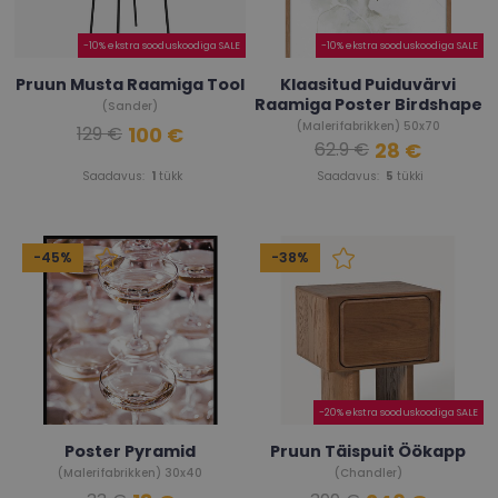
-10% ekstra sooduskoodiga SALE
-10% ekstra sooduskoodiga SALE
Pruun Musta Raamiga Tool
Klaasitud Puiduvärvi
Raamiga Poster Birdshape
(Sander)
(Malerifabrikken) 50x70
100 €
129 €
28 €
62.9 €
Saadavus:
1
tükk
Saadavus:
5
tükki
-45%
-38%
-20% ekstra sooduskoodiga SALE
Poster Pyramid
Pruun Täispuit Öökapp
(Malerifabrikken) 30x40
(Chandler)