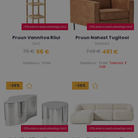
-10% ekstra sooduskoodiga SALE
-20% ekstra sooduskoodiga SALE
Pruun Vannitoa Riiul
Pruun Nahast Tugitool
(Kit)
(Hunter)
56 €
461 €
75 €
749 €
Saadavus:
1
tükk
Saadavus:
1
tükk
Tulemas:
1
tükk
-38%
-38%
-20% ekstra sooduskoodiga SALE
-20% ekstra sooduskoodiga SALE