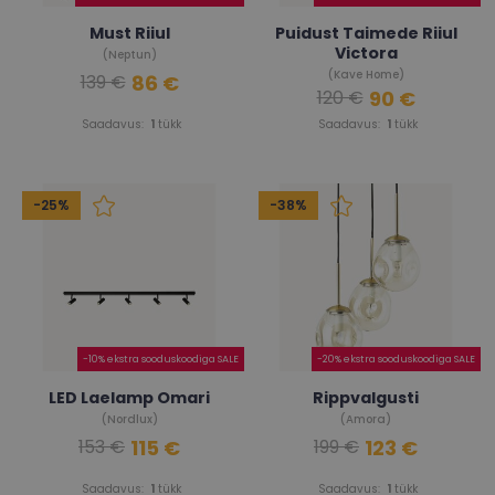
Must Riiul
Puidust Taimede Riiul
Victora
(Neptun)
(Kave Home)
86 €
139 €
90 €
120 €
Saadavus:
1
tükk
Saadavus:
1
tükk
-25%
-38%
-10% ekstra sooduskoodiga SALE
-20% ekstra sooduskoodiga SALE
LED Laelamp Omari
Rippvalgusti
(Nordlux)
(Amora)
115 €
123 €
153 €
199 €
Saadavus:
1
tükk
Saadavus:
1
tükk