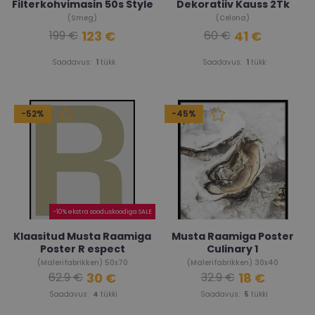
Filterkohvimasin 50s Style
Dekoratiiv Kauss 2Tk
(Smeg)
(Celona)
123 €
41 €
199 €
60 €
Saadavus:
1
tükk
Saadavus:
1
tükk
-52%
-45%
-10% ekstra sooduskoodiga SALE
Klaasitud Musta Raamiga
Musta Raamiga Poster
Poster R espect
Culinary 1
(Malerifabrikken) 50x70
(Malerifabrikken) 30x40
30 €
18 €
62.9 €
32.9 €
Saadavus:
4
tükki
Saadavus:
5
tükki