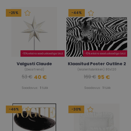
-25%
-44%
-10% ekstra sooduskoodiga SALE
-10% ekstra sooduskoodiga SALE
Valgusti Claude
Klaasitud Poster Outline 2
(DecoTrend)
(Malerifabrikken) 80x120
40 €
95 €
53 €
169 €
Saadavus:
1
tükk
Saadavus:
1
tükk
-46%
-30%