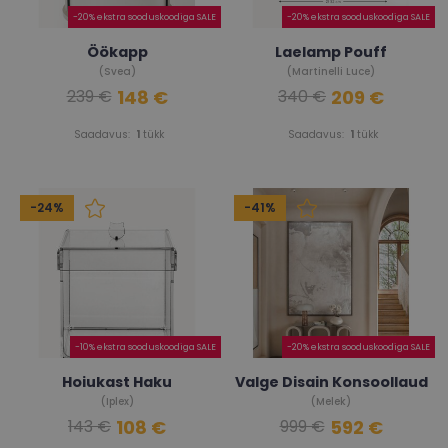
-20% ekstra sooduskoodiga SALE
-20% ekstra sooduskoodiga SALE
Öökapp
Laelamp Pouff
(Svea)
(Martinelli Luce)
148 €
209 €
239 €
340 €
Saadavus:
1
tükk
Saadavus:
1
tükk
-24%
-41%
-10% ekstra sooduskoodiga SALE
-20% ekstra sooduskoodiga SALE
Hoiukast Haku
Valge Disain Konsoollaud
(Iplex)
(Melek)
108 €
592 €
143 €
999 €