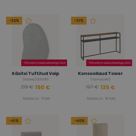
-32%
-31%
-10% ekstra sooduskoodiga SALE
-10% ekstra sooduskoodiga SALE
Käsitsi Tuftitud Vaip
Konsoollaud Tower
(Kadey)120x180
(Yamazaki)
150 €
135 €
219 €
197 €
Saadavus:
1
tükk
Saadavus:
2
tükki
-41%
-40%