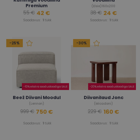
Kummiga Voodilina
Voodilina
Premium
(Elsie)160x200
42 €
24 €
55 €
38 €
(W.W) 160x200x25
Saadavus:
1
tükk
Saadavus:
1
tükk
-25%
-30%
-10% ekstra sooduskoodiga SALE
-20% ekstra sooduskoodiga SALE
Beež Diivani Moodul
Diivanilaud Jonc
(Lennon)
(Micadoni)
750 €
160 €
999 €
229 €
Saadavus:
1
tükk
Saadavus:
1
tükk