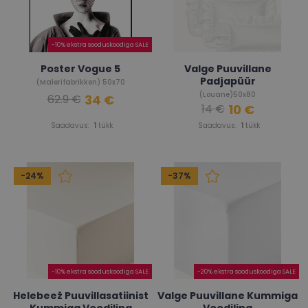
-10% ekstra sooduskoodiga SALE
Poster Vogue 5
Valge Puuvillane
Padjapüür
(Malerifabrikken) 50x70
(Louane)50x80
34 €
62.9 €
10 €
14 €
Saadavus:
1
tükk
Saadavus:
1
tükk
-24%
-37%
-10% ekstra sooduskoodiga SALE
-20% ekstra sooduskoodiga SALE
Helebeež Puuvillasatiinist
Valge Puuvillane Kummiga