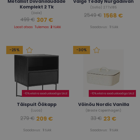
Metallist Diivanilaudade
Valge Teddy Nurgadiivan
Komplekt 2 Tk
(Sofia) 277x185
(Dale)
1568 €
2549 €
307 €
499 €
Laost otsas
Tulemas:
2
tükki
Saadavus:
1
tükk
-25%
-30%
-10% ekstra sooduskoodiga SALE
-10% ekstra sooduskoodiga SALE
Täispuit Öökapp
Võinõu Nordic Vanilla
(Luca)
(Broste Copenhagen)
209 €
23 €
279 €
33 €
Saadavus:
1
tükk
Saadavus:
1
tükk