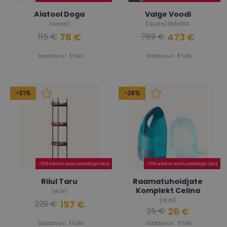
Aiatool Doga
Valge Voodi
(Nardi)
(Giulia)180x200
78 €
473 €
115 €
769 €
Saadavus:
1
tükk
Saadavus:
1
tükk
-31%
-26%
-10% ekstra sooduskoodiga SALE
-10% ekstra sooduskoodiga SALE
Riiul Taru
Raamatuhoidjate
Komplekt Celina
(W.W)
(W.W)
157 €
229 €
26 €
35 €
Saadavus:
1
tükk
Saadavus:
1
tükk