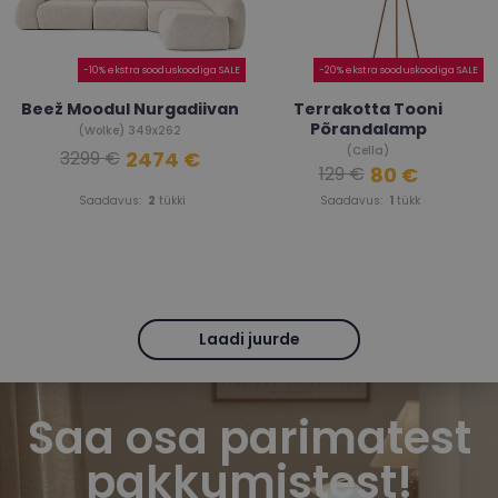
-10% ekstra sooduskoodiga SALE
-20% ekstra sooduskoodiga SALE
Beež Moodul Nurgadiivan
Terrakotta Tooni
Põrandalamp
(Wolke) 349x262
(Cella)
2474 €
3299 €
80 €
129 €
Saadavus:
2
tükki
Saadavus:
1
tükk
Laadi juurde
Saa osa parimatest
pakkumistest!