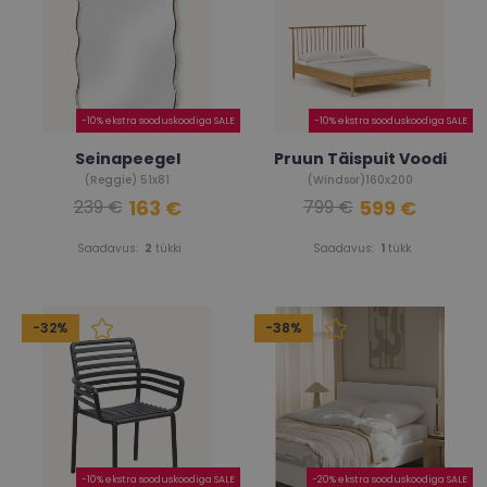
-10% ekstra sooduskoodiga SALE
-10% ekstra sooduskoodiga SALE
Seinapeegel
Pruun Täispuit Voodi
(Reggie) 51x81
(Windsor)160x200
163 €
599 €
239 €
799 €
Saadavus:
2
tükki
Saadavus:
1
tükk
-32%
-38%
-10% ekstra sooduskoodiga SALE
-20% ekstra sooduskoodiga SALE