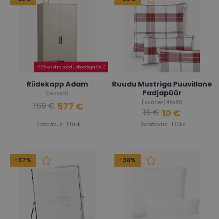
-10% ekstra sooduskoodiga SALE
Riidekapp Adam
Ruudu Mustriga Puuvillane
Padjapüür
(Woood)
(Scarlet)40x80
577 €
769 €
10 €
15 €
Saadavus:
1
tükk
Saadavus:
1
tükk
-37%
-38%