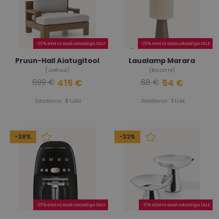
-20% ekstra sooduskoodiga SALE
-20% ekstra sooduskoodiga SALE
Pruun-Hall Aiatugitool
Laualamp Marara
(Joshua)
(Bizzotto)
415 €
54 €
699 €
88 €
Saadavus:
3
tükki
Saadavus:
1
tükk
-38%
-32%
-20% ekstra sooduskoodiga SALE
-10% ekstra sooduskoodiga SALE