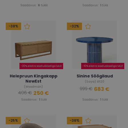
Saadavus:
6
tükki
Saadavus:
1
tükk
-38%
-32%
-20% ekstra sooduskoodiga SALE
-10% ekstra sooduskoodiga SALE
Helepruun Kingakapp
Sinine Söögilaud
NewEst
(Saya) Ø120
(Woodman)
683 €
999 €
250 €
406 €
Saadavus:
1
tükk
Saadavus:
1
tükk
-25%
-38%