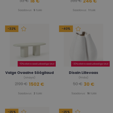
18 €
246 €
33 €
399 €
Saadavus:
5
tükki
Saadavus:
1
tükk
-32%
-40%
-10% ekstra sooduskoodiga SALE
-20% ekstra sooduskoodiga SALE
Valge Ovaalne Söögilaud
Disain Lillevaas
(Anaya)
(Frida)
1502 €
30 €
2199 €
50 €
Saadavus:
2
tükki
Saadavus:
16
tükki
-25%
-25%