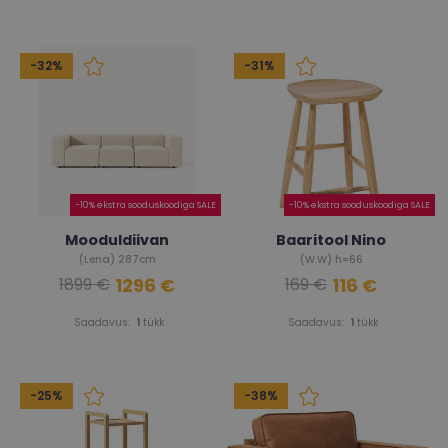
-32%
-31%
-10% ekstra sooduskoodiga SALE
-10% ekstra sooduskoodiga SALE
Mooduldiivan
Baaritool Nino
(Lena) 287cm
(W.W) h=66
1296 €
116 €
1899 €
169 €
Saadavus:
1
tükk
Saadavus:
1
tükk
-25%
-38%