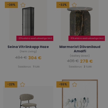
-38%
-32%
-20% ekstra sooduskoodiga SALE
-10% ekstra sooduskoodiga SALE
Seina Vitriinkapp Haze
Marmorist Diivanilaud
Amalfi
(Ferm Living)
(Gallery Direct)
304 €
494 €
278 €
406 €
Saadavus:
1
tükk
Saadavus:
2
tükki
-22%
-55%