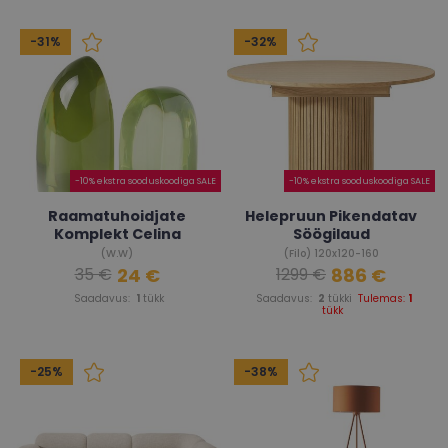
-31%
-32%
-10% ekstra sooduskoodiga SALE
-10% ekstra sooduskoodiga SALE
Raamatuhoidjate
Helepruun Pikendatav
Komplekt Celina
Söögilaud
(W.W)
(Filo) 120x120-160
24 €
886 €
35 €
1299 €
Saadavus:
1
tükk
Saadavus:
2
tükki
Tulemas:
1
tükk
-25%
-38%