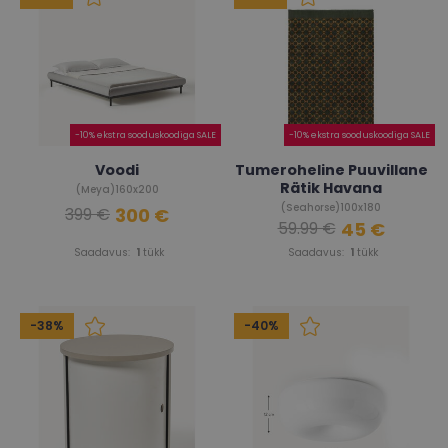
-10% ekstra sooduskoodiga SALE
-10% ekstra sooduskoodiga SALE
Voodi
Tumeroheline Puuvillane
Rätik Havana
(Meya)160x200
(Seahorse)100x180
300 €
399 €
45 €
59.99 €
Saadavus:
1
tükk
Saadavus:
1
tükk
-38%
-40%