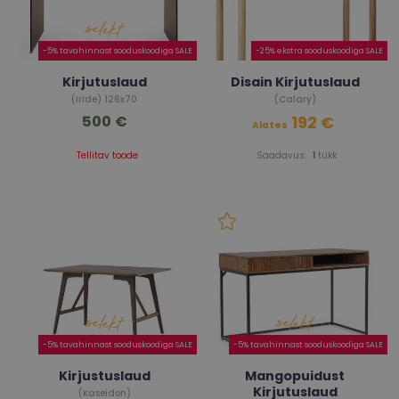
-5% tavahinnast sooduskoodiga SALE
-25% ekstra sooduskoodiga SALE
Kirjutuslaud
Disain Kirjutuslaud
(Iride) 126x70
(Calary)
500 €
192 €
Alates
Tellitav toode
Saadavus:
1
tükk
-5% tavahinnast sooduskoodiga SALE
-5% tavahinnast sooduskoodiga SALE
Kirjustuslaud
Mangopuidust
Kirjutuslaud
(Kaseidon)