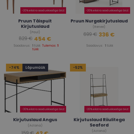
-20% ekstra sooduskoodiga SALE
-20% ekstra sooduskoodiga SALE
Pruun Täispuit
Pruun Nurgakirjutuslaud
Kirjutuslaud
(Renee)
(Paul)
336 €
699 €
454 €
829 €
Saadavus:
1
tükk
Tulemas:
1
Saadavus:
1
tükk
tükk
-74%
Lõpumüük
-52%
-30% ekstra sooduskoodiga SALE
-20% ekstra sooduskoodiga SALE
Kirjutuslaud Angus
Kirjutuslaud Riiulitega
Seaford
(Actona)
(Actona)
42 €
159 €