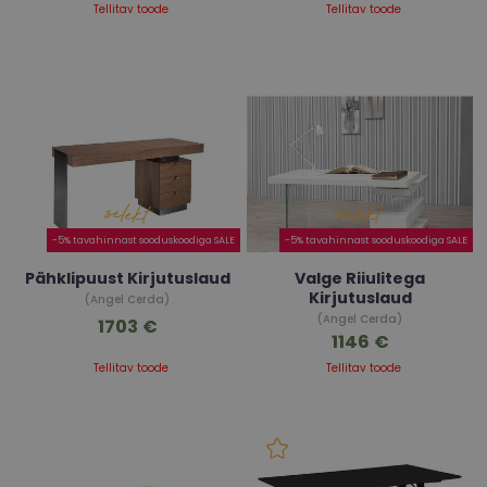
Tellitav toode
Tellitav toode
-5% tavahinnast sooduskoodiga SALE
-5% tavahinnast sooduskoodiga SALE
Pähklipuust Kirjutuslaud
Valge Riiulitega
Kirjutuslaud
(Angel Cerda)
(Angel Cerda)
1703 €
1146 €
Tellitav toode
Tellitav toode