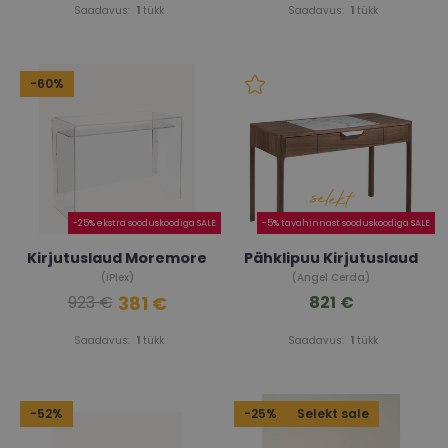
Saadavus:
1
tükk
Saadavus:
1
tükk
-60%
-25% ekstra sooduskoodiga SALE
-5% tavahinnast sooduskoodiga SALE
Kirjutuslaud Moremore
Pähklipuu Kirjutuslaud
(iPlex)
(Angel Cerda)
381 €
821 €
923 €
Saadavus:
1
tükk
Saadavus:
1
tükk
-52%
-25%
Selekt sale