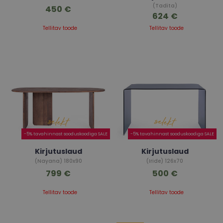
(Tadita)
450 €
624 €
Tellitav toode
Tellitav toode
-5% tavahinnast sooduskoodiga SALE
-5% tavahinnast sooduskoodiga SALE
Kirjutuslaud
Kirjutuslaud
(Nayana) 180x90
(Iride) 126x70
799 €
500 €
Tellitav toode
Tellitav toode