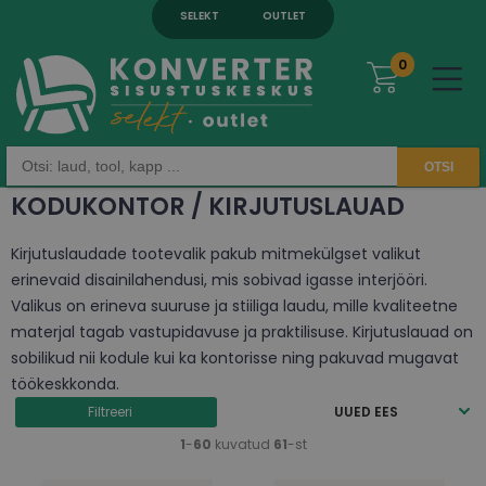
SELEKT
OUTLET
0
OTSI
KODUKONTOR / KIRJUTUSLAUAD
Kirjutuslaudade tootevalik pakub mitmekülgset valikut
erinevaid disainilahendusi, mis sobivad igasse interjööri.
Valikus on erineva suuruse ja stiiliga laudu, mille kvaliteetne
materjal tagab vastupidavuse ja praktilisuse. Kirjutuslauad on
sobilikud nii kodule kui ka kontorisse ning pakuvad mugavat
töökeskkonda.
Filtreeri
UUED EES
1
-
60
kuvatud
61
-st