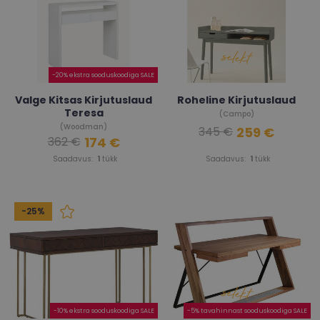
-20% ekstra sooduskoodiga SALE
Valge Kitsas Kirjutuslaud
Roheline Kirjutuslaud
Teresa
(Campo)
(Woodman)
259 €
345 €
174 €
362 €
Saadavus:
1
tükk
Saadavus:
1
tükk
-25%
-10% ekstra sooduskoodiga SALE
-5% tavahinnast sooduskoodiga SALE