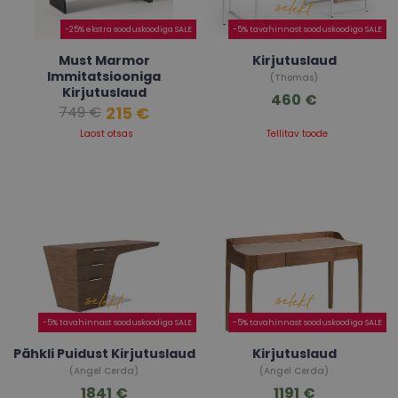
-25% ekstra sooduskoodiga SALE
-5% tavahinnast sooduskoodiga SALE
Must Marmor
Kirjutuslaud
Immitatsiooniga
(Thomas)
Kirjutuslaud
460 €
215 €
749 €
(Liam)
Laost otsas
Tellitav toode
-5% tavahinnast sooduskoodiga SALE
-5% tavahinnast sooduskoodiga SALE
Pähkli Puidust Kirjutuslaud
Kirjutuslaud
(Angel Cerda)
(Angel Cerda)
1841 €
1191 €