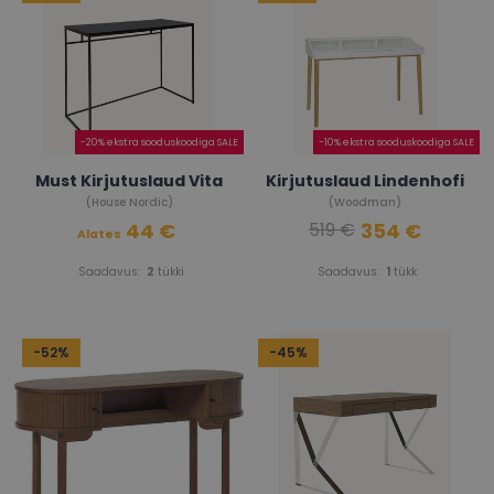
-20% ekstra sooduskoodiga SALE
-10% ekstra sooduskoodiga SALE
Must Kirjutuslaud Vita
Kirjutuslaud Lindenhofi
(House Nordic)
(Woodman)
44 €
354 €
519 €
Alates
Saadavus:
2
tükki
Saadavus:
1
tükk
-52%
-45%