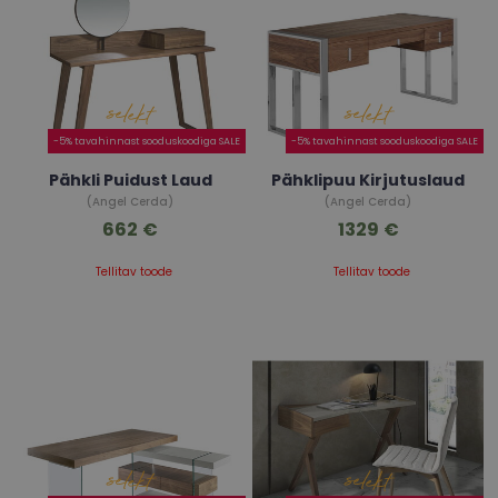
-5% tavahinnast sooduskoodiga SALE
-5% tavahinnast sooduskoodiga SALE
Pähkli Puidust Laud
Pähklipuu Kirjutuslaud
(Angel Cerda)
(Angel Cerda)
662 €
1329 €
Tellitav toode
Tellitav toode