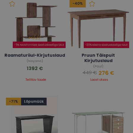
-40%
-5% tavahinnast sooduskoodiga SALE
-20% ekstra sooduskoodiga SALE
Raamaturiiul-Kirjutuslaud
Pruun Täispuit
Kirjutuslaud
(Nayana)
(Paul)
1392 €
276 €
449 €
Tellitav toode
Laost otsas
-71%
Lõpumüük