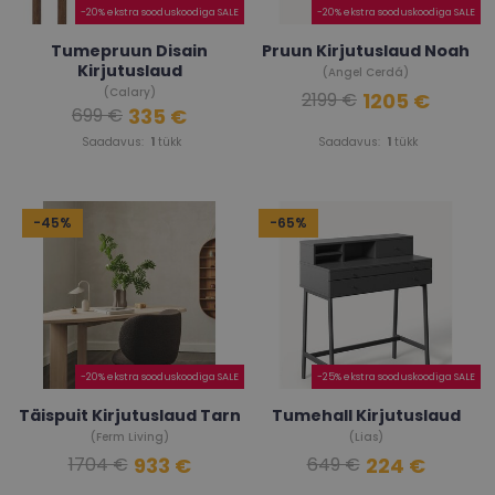
-20% ekstra sooduskoodiga SALE
-20% ekstra sooduskoodiga SALE
Tumepruun Disain
Pruun Kirjutuslaud Noah
Kirjutuslaud
(Angel Cerdá)
(Calary)
1205 €
2199 €
335 €
699 €
Saadavus:
1
tükk
Saadavus:
1
tükk
-45%
-65%
-20% ekstra sooduskoodiga SALE
-25% ekstra sooduskoodiga SALE
Täispuit Kirjutuslaud Tarn
Tumehall Kirjutuslaud
(Ferm Living)
(Lias)
933 €
224 €
1704 €
649 €