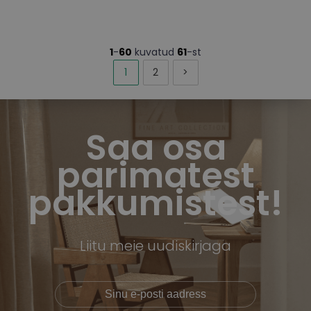
1
-
60
kuvatud
61
-st
1
2
>
Saa osa
parimatest
pakkumistest!
Liitu meie uudiskirjaga