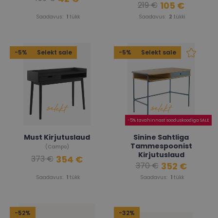
105 €
219 €
Saadavus:
1
tükk
Saadavus:
2
tükki
-5%
Selekt sale
-5%
Selekt sale
-5% tavahinnast sooduskoodiga SALE
Must Kirjutuslaud
Sinine Sahtliga
Tammespoonist
(Campo)
Kirjutuslaud
354 €
373 €
352 €
370 €
(Jonsi)
Saadavus:
1
tükk
Saadavus:
1
tükk
-52%
-32%