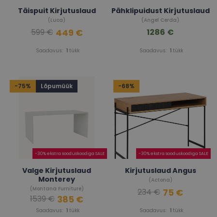
Täispuit Kirjutuslaud
Pähklipuidust Kirjutuslaud
(Luca)
(Angel Cerda)
449 €
1286 €
599 €
Saadavus:
1
tükk
Saadavus:
1
tükk
-75%
Lõpumüük
-68%
-30% ekstra sooduskoodiga SALE
-30% ekstra sooduskoodiga SALE
Valge Kirjutuslaud
Kirjutuslaud Angus
Monterey
(Actona)
(Montana Furniture)
75 €
234 €
385 €
1539 €
Saadavus:
1
tükk
Saadavus:
1
tükk