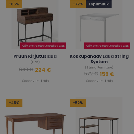
-65%
-72%
Lõpumüük
-25% ekstra sooduskoodiga SALE
-25% ekstra sooduskoodiga SALE
Pruun Kirjutuslaud
Kokkupandav Laud String
System
(Lias)
(String Furniture)
224 €
649 €
159 €
572 €
Saadavus:
1
tükk
Saadavus:
1
tükk
-45%
-52%