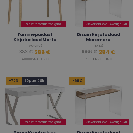
-10% ekstra sooduskoodiga SALE
-35% ekstra sooduskoodiga SALE
Tammepuidust
Disain Kirjutuslaud
Kirjutuslaud Marte
Moremore
(Actona)
(Iplex)
288 €
284 €
383 €
1066 €
Saadavus:
1
tükk
Saadavus:
1
tükk
-72%
Lõpumüük
-68%
-35% ekstra sooduskoodiga SALE
-35% ekstra sooduskoodiga SALE
Disain Kirjutuslaud
Disain Kirjutuslaud