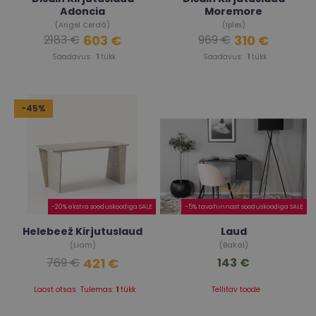
Adoncia
Moremore
(Angel Cerdá)
(Iplex)
603 €
310 €
2183 €
969 €
Saadavus:
1
tükk
Saadavus:
1
tükk
-45%
-20% ekstra sooduskoodiga SALE
-5% tavahinnast sooduskoodiga SALE
Helebeež Kirjutuslaud
Laud
(Liam)
(Bakal)
421 €
143 €
769 €
Laost otsas
Tulemas:
1
tükk
Tellitav toode