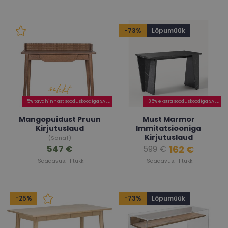
-73%
Lõpumüük
-5% tavahinnast sooduskoodiga SALE
-35% ekstra sooduskoodiga SALE
Mangopuidust Pruun
Must Marmor
Kirjutuslaud
Immitatsiooniga
Kirjutuslaud
(Sanat)
547 €
162 €
599 €
(Liam)
Saadavus:
1
tükk
Saadavus:
1
tükk
-25%
-73%
Lõpumüük