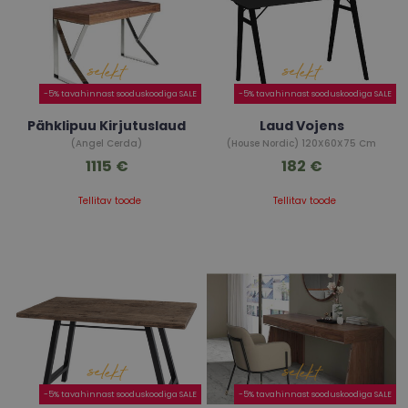
-5% tavahinnast sooduskoodiga SALE
-5% tavahinnast sooduskoodiga SALE
Pähklipuu Kirjutuslaud
Laud Vojens
(Angel Cerda)
(House Nordic) 120X60X75 Cm
1115 €
182 €
Tellitav toode
Tellitav toode
-5% tavahinnast sooduskoodiga SALE
-5% tavahinnast sooduskoodiga SALE