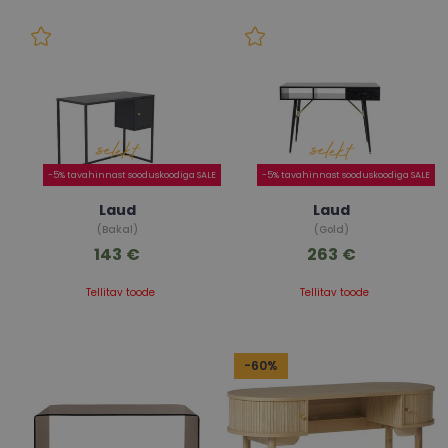
-5% tavahinnast sooduskoodiga SALE
-5% tavahinnast sooduskoodiga SALE
Laud
Laud
(Bakal)
(Gold)
143 €
263 €
Tellitav toode
Tellitav toode
-60%