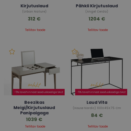
Kirjutuslaud
Pähkli Kirjutuslaud
(Urban Nature)
(Angel Cerda)
312 €
1204 €
Tellitav toode
Tellitav toode
-5% tavahinnast sooduskoodiga SALE
-5% tavahinnast sooduskoodiga SALE
Beezikas
Laud Vita
Meigi/Kirjutuslaud
(House Nordic) 100X45X75 Cm
Panipaigaga
84 €
1039 €
(Angel Cerda)
Tellitav toode
Tellitav toode