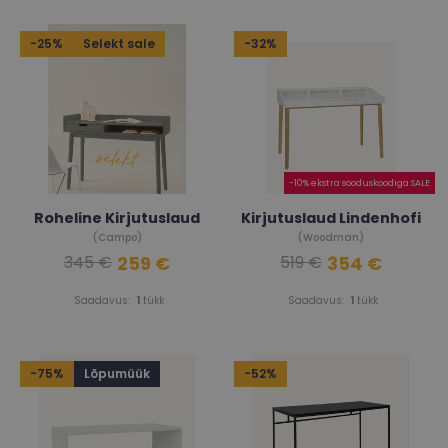
-25%
Selekt sale
-32%
-10% ekstra sooduskoodiga SALE
Roheline Kirjutuslaud
Kirjutuslaud Lindenhofi
(Campo)
(Woodman)
259 €
354 €
345 €
519 €
Saadavus:
1
tükk
Saadavus:
1
tükk
-75%
Lõpumüük
-52%