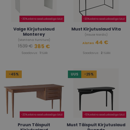
-30% ekstra sooduskoodiga SALE
-20% ekstra sooduskoodiga SALE
Valge Kirjutuslaud
Must Kirjutuslaud Vita
Monterey
(House Nordic)
(Montana Furniture)
44 €
Alates
385 €
1539 €
Saadavus:
1
tükk
Saadavus:
2
tükki
-45%
UUS
-25%
-20% ekstra sooduskoodiga SALE
-10% ekstra sooduskoodiga SALE
Pruun Täispuit
Must Täispuit Kirjutuslaud
Kirjutuslaud
Duende