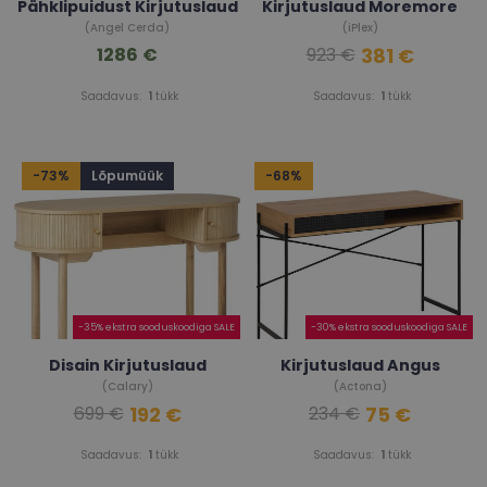
Pähklipuidust Kirjutuslaud
Kirjutuslaud Moremore
(Angel Cerda)
(iPlex)
1286 €
381 €
923 €
Saadavus:
1
tükk
Saadavus:
1
tükk
-73%
Lõpumüük
-68%
-35% ekstra sooduskoodiga SALE
-30% ekstra sooduskoodiga SALE
Disain Kirjutuslaud
Kirjutuslaud Angus
(Calary)
(Actona)
192 €
75 €
699 €
234 €
Saadavus:
1
tükk
Saadavus:
1
tükk