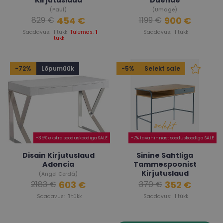
(Paul)
(Umage)
454 €
900 €
829 €
1199 €
Saadavus:
1
tükk
Tulemas:
1
Saadavus:
1
tükk
tükk
-72%
Lõpumüük
-5%
Selekt sale
-35% ekstra sooduskoodiga SALE
-7% tavahinnast sooduskoodiga SALE
Disain Kirjutuslaud
Sinine Sahtliga
Adoncia
Tammespoonist
Kirjutuslaud
(Angel Cerdá)
603 €
352 €
2183 €
370 €
(Jonsi)
Saadavus:
1
tükk
Saadavus:
1
tükk