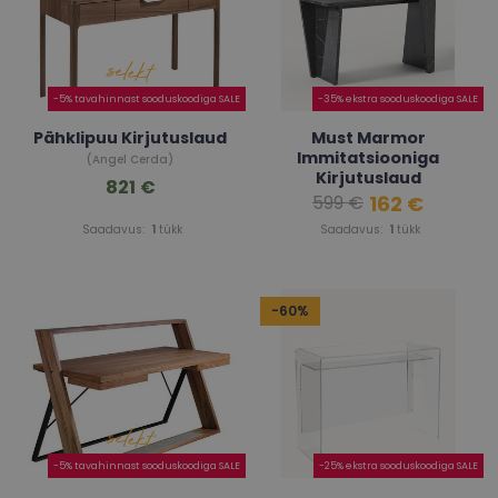
-5% tavahinnast sooduskoodiga SALE
-35% ekstra sooduskoodiga SALE
Pähklipuu Kirjutuslaud
Must Marmor
Immitatsiooniga
(Angel Cerda)
Kirjutuslaud
821 €
162 €
599 €
(Liam)
Saadavus:
1
tükk
Saadavus:
1
tükk
-60%
-5% tavahinnast sooduskoodiga SALE
-25% ekstra sooduskoodiga SALE