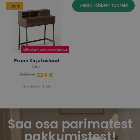
Vaata rohkem tooteid
-65%
-25% ekstra sooduskoodiga SALE
Pruun Kirjutuslaud
(Lias)
224 €
649 €
Saadavus:
1
tükk
Saa osa parimatest
pakkumistest!