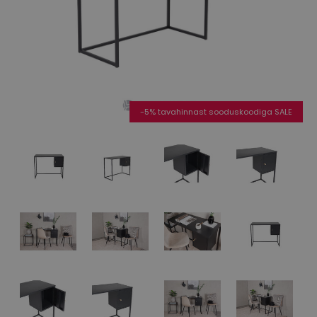
-5% tavahinnast sooduskoodiga SALE