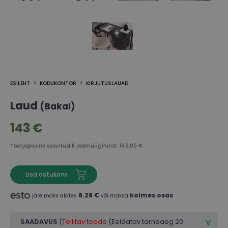
ESILEHT
KODUKONTOR
KIRJUTUSLAUAD
Laud
(Bakal)
143 €
Tootjapoolne soovituslik jaemüügihind: 143.00 €
Lisa ostukorvi
8.28 €
kolmes osas
järelmaks alates
või maksa
SAADAVUS
(
Tellitav toode
(Eeldatav tarneaeg 20