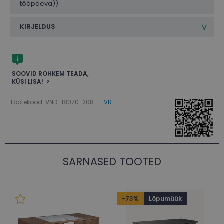
tööpäeva))
KIRJELDUS
SOOVID ROHKEM TEADA,
KÜSI LISA!
Tootekood: VND_18070-208
VR
SARNASED TOOTED
-73%
Lõpumüük