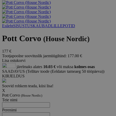
Esileht
SISUSTUSKAUBAD
LILLEPOTID
Pott Corvo
(House Nordic)
177 €
Tootjapoolne soovituslik jaemüügihind: 177.00 €
Lisa ostukorvi
järelmaks alates
10.03 €
või maksa
kolmes osas
SAADAVUS
(
Tellitav toode
(Eeldatav tarneaeg 50 tööpäeva))
KIRJELDUS
Soovid rohkem teada, küsi lisa!
X
Pott Corvo
(House Nordic)
Teie nimi
Perenimi