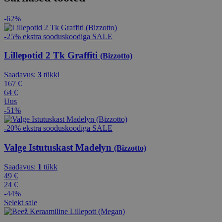
-62%
-25% ekstra sooduskoodiga SALE
Lillepotid 2 Tk Graffiti
(Bizzotto)
Saadavus:
3
tükki
167 €
64 €
Uus
-51%
-20% ekstra sooduskoodiga SALE
Valge Istutuskast Madelyn
(Bizzotto)
Saadavus:
1
tükk
49 €
24 €
-44%
Selekt sale