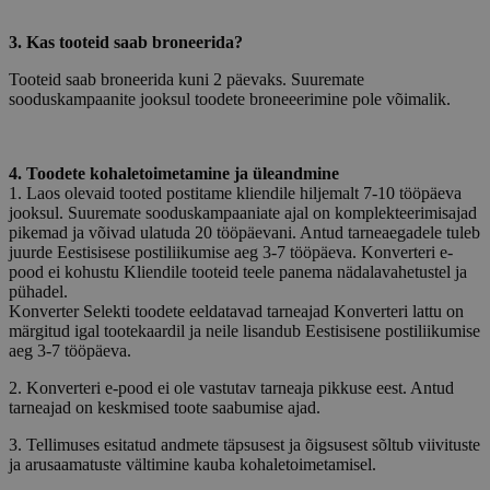
3. Kas tooteid saab broneerida?
Tooteid saab broneerida kuni 2 päevaks. Suuremate
sooduskampaanite jooksul toodete broneeerimine pole võimalik.
4. Toodete kohaletoimetamine ja üleandmine
1. Laos olevaid tooted postitame kliendile hiljemalt 7-10 tööpäeva
jooksul. Suuremate sooduskampaaniate ajal on komplekteerimisajad
pikemad ja võivad ulatuda 20 tööpäevani. Antud tarneaegadele tuleb
juurde Eestisisese postiliikumise aeg 3-7 tööpäeva. Konverteri e-
pood ei kohustu Kliendile tooteid teele panema nädalavahetustel ja
pühadel.
Konverter Selekti toodete eeldatavad tarneajad Konverteri lattu on
märgitud igal tootekaardil ja neile lisandub Eestisisene postiliikumise
aeg 3-7 tööpäeva.
2. Konverteri e-pood ei ole vastutav tarneaja pikkuse eest. Antud
tarneajad on keskmised toote saabumise ajad.
3. Tellimuses esitatud andmete täpsusest ja õigsusest sõltub viivituste
ja arusaamatuste vältimine kauba kohaletoimetamisel.