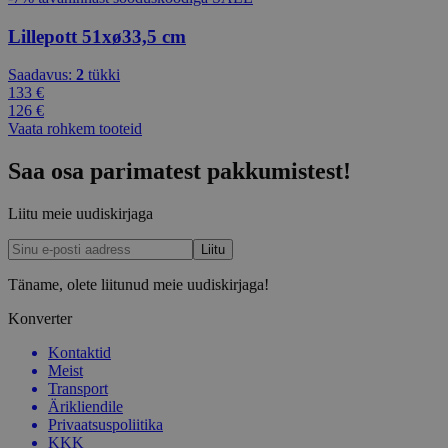
Lillepott 51xø33,5 cm
Saadavus:
2
tükki
133 €
126 €
Vaata rohkem tooteid
Saa osa parimatest pakkumistest!
Liitu meie uudiskirjaga
Täname, olete liitunud meie uudiskirjaga!
Konverter
Kontaktid
Meist
Transport
Ärikliendile
Privaatsuspoliitika
KKK