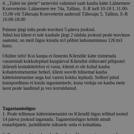
4. „Tulen ise järele“ tarneviisi valimisel saab kauba kätte Läänemere
Konverterist- Läänemere tee 74a, Tallinn, E-R kell 10-18 L 11.00-
15.00 või Tähesaju Konverterist aadressil Tähesaju 5, Tallinn, E-R
10.00-18.00
Palume järgi tulla peale teavitust 5-päeva jooksul.
Juhul kui klient ei tule kaubale järgi 2 nädala jooksul peale teavituse
saatmist, on meil õigus küsida m3 põhist ladustamistasu 12€/m3
kuus.
Oluline info! Kui kaupa ei õnnestu Kliendile kätte toimetada
varasemalt kokkulepitud kuupäeval Kliendist sõltuvatel põhjustel
(kliendi kontakttelefon ei vasta, klienti ei ole kohal kauba
kohaletoimetamise hetkel, klient soovib hilisemat kauba
kättetoimetamise aega kui varem kokku lepitud). Sellisel juhul
transporditasu ei kuulu tagastamisele, kuna vedaja on kauba meie
laost peale laadinud ja veo korraldanud.
Tagastamisõigus
1. Peale tellimuse kättetoimetamist on Kliendil õigus tellitud tooted
14 päeva jooksul tagastada. Taganemisõigus kehtib ainult
eratarbijatele, juriidilistele isikutele seda ei kohaldata.