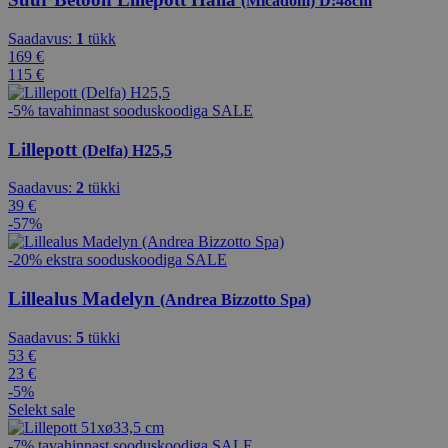
(Micadoni) D:48cm
Saadavus:
1
tükk
169 €
115 €
-5% tavahinnast sooduskoodiga SALE
Lillepott
(Delfa) H25,5
Saadavus:
2
tükki
39 €
-57%
-20% ekstra sooduskoodiga SALE
Lillealus Madelyn
(Andrea Bizzotto Spa)
Saadavus:
5
tükki
53 €
23 €
-5%
Selekt sale
-7% tavahinnast sooduskoodiga SALE