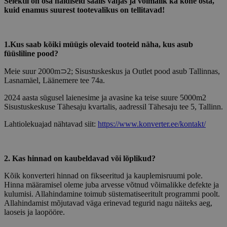
Selektil on osa näidiseid saalis väljas ja võimalik ka kohe osta,
kuid enamus suurest tootevalikus on tellitavad!
1.Kus saab kõiki müügis olevaid tooteid näha, kus asub
füüsliline pood?
Meie suur 2000m⊃2; Sisustuskeskus ja Outlet pood asub Tallinnas,
Lasnamäel, Läänemere tee 74a.
2024 aasta sügusel laienesime ja avasine ka teise suure 5000m2
Sisustuskeskuse Tähesaju kvartalis, aadressil Tähesaju tee 5, Tallinn.
Lahtiolekuajad nähtavad siit:
https://www.konverter.ee/kontakt/
2. Kas hinnad on kaubeldavad või lõplikud?
Kõik konverteri hinnad on fikseeritud ja kauplemisruumi pole.
Hinna määramisel oleme juba arvesse võtnud võimalikke defekte ja
kulumisi. Allahindamine toimub süstematiseeritult programmi poolt.
Allahindamist mõjutavad väga erinevad tegurid nagu näiteks aeg,
laoseis ja laopööre.