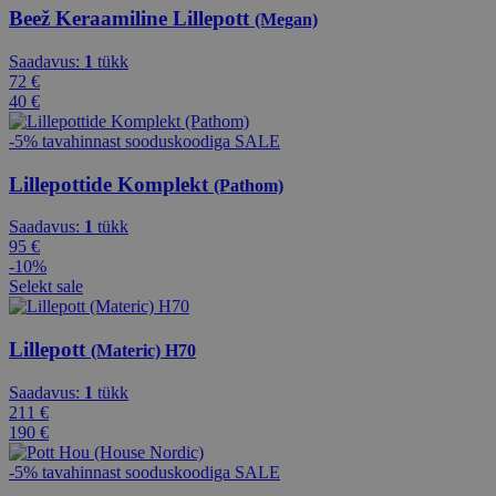
Beež Keraamiline Lillepott
(Megan)
Saadavus:
1
tükk
72 €
40 €
-5% tavahinnast sooduskoodiga SALE
Lillepottide Komplekt
(Pathom)
Saadavus:
1
tükk
95 €
-10%
Selekt sale
Lillepott
(Materic) H70
Saadavus:
1
tükk
211 €
190 €
-5% tavahinnast sooduskoodiga SALE