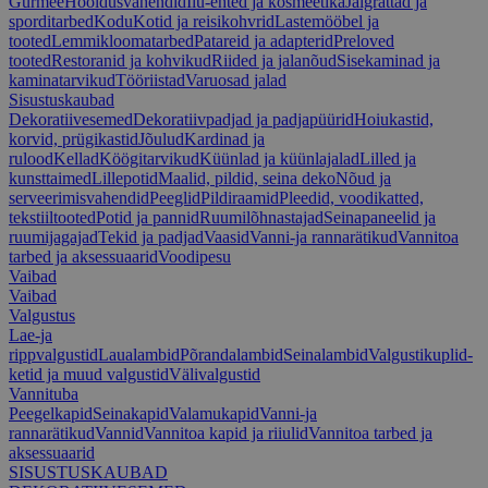
Gurmee
Hooldusvahendid
Ilu-ehted ja kosmeetika
Jalgrattad ja
sporditarbed
Kodu
Kotid ja reisikohvrid
Lastemööbel ja
tooted
Lemmikloomatarbed
Patareid ja adapterid
Preloved
tooted
Restoranid ja kohvikud
Riided ja jalanõud
Sisekaminad ja
kaminatarvikud
Tööriistad
Varuosad jalad
Sisustuskaubad
Dekoratiivesemed
Dekoratiivpadjad ja padjapüürid
Hoiukastid,
korvid, prügikastid
Jõulud
Kardinad ja
rulood
Kellad
Köögitarvikud
Küünlad ja küünlajalad
Lilled ja
kunsttaimed
Lillepotid
Maalid, pildid, seina deko
Nõud ja
serveerimisvahendid
Peeglid
Pildiraamid
Pleedid, voodikatted,
tekstiiltooted
Potid ja pannid
Ruumilõhnastajad
Seinapaneelid ja
ruumijagajad
Tekid ja padjad
Vaasid
Vanni-ja rannarätikud
Vannitoa
tarbed ja aksessuaarid
Voodipesu
Vaibad
Vaibad
Valgustus
Lae-ja
rippvalgustid
Laualambid
Põrandalambid
Seinalambid
Valgustikuplid-
ketid ja muud valgustid
Välivalgustid
Vannituba
Peegelkapid
Seinakapid
Valamukapid
Vanni-ja
rannarätikud
Vannid
Vannitoa kapid ja riiulid
Vannitoa tarbed ja
aksessuaarid
SISUSTUSKAUBAD