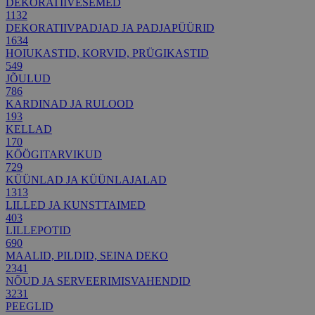
DEKORATIIVESEMED
1132
DEKORATIIVPADJAD JA PADJAPÜÜRID
1634
HOIUKASTID, KORVID, PRÜGIKASTID
549
JÕULUD
786
KARDINAD JA RULOOD
193
KELLAD
170
KÖÖGITARVIKUD
729
KÜÜNLAD JA KÜÜNLAJALAD
1313
LILLED JA KUNSTTAIMED
403
LILLEPOTID
690
MAALID, PILDID, SEINA DEKO
2341
NÕUD JA SERVEERIMISVAHENDID
3231
PEEGLID