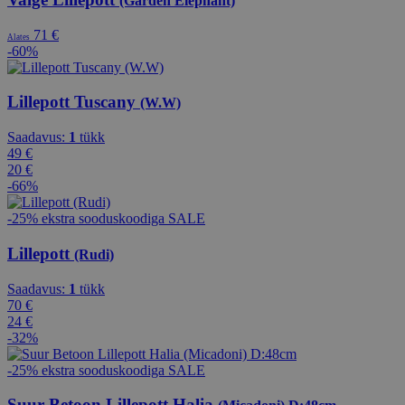
(Garden Elephant)
71 €
Alates
-60%
Lillepott Tuscany
(W.W)
Saadavus:
1
tükk
49 €
20 €
-66%
-25% ekstra sooduskoodiga SALE
Lillepott
(Rudi)
Saadavus:
1
tükk
70 €
24 €
-32%
-25% ekstra sooduskoodiga SALE
Suur Betoon Lillepott Halia