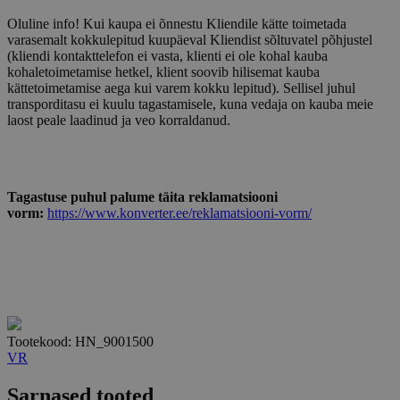
Oluline info! Kui kaupa ei õnnestu Kliendile kätte toimetada
varasemalt kokkulepitud kuupäeval Kliendist sõltuvatel põhjustel
(kliendi kontakttelefon ei vasta, klienti ei ole kohal kauba
kohaletoimetamise hetkel, klient soovib hilisemat kauba
kättetoimetamise aega kui varem kokku lepitud). Sellisel juhul
transporditasu ei kuulu tagastamisele, kuna vedaja on kauba meie
laost peale laadinud ja veo korraldanud.
Tagastuse puhul palume täita reklamatsiooni
vorm:
https://www.konverter.ee/reklamatsiooni-vorm/
Tootekood: HN_9001500
VR
Sarnased tooted