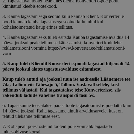
2. Tagastataval tootel peab alles olema Konverteri e-poe poolt
kinnitatud kleebis-tootekood.
3. Kauba tagastamisega seotud kulu kannab Klient. Konverteri e-
pood kannab kauba tagastusega seotud kulu juhul kui
kohaletoimetatud kaup erines tellitust.
4. Kauba tagastamiseks tuleb esitada Kauba tagastamise avaldus 14
päeva jooksul peale tellimuse kättesaamist, konverteri kodulehel
reklamatsiooni vormina https://www.konverter.ee/reklamatsiooni-
vorm
5. Kaup tuleb Kliendil Konverteri e-poodi tagastad hiljemalt 14
päeva jooksul alates tagastusavalduse esitamisest.
Kaup tuleb antud aja jooksul tuua ise aadressile Läänemere tee
74a, Tallinn või Tähesaju 5, Tallinn
. Vastavalt sellele, kust
tellimus väljastati. Kui tagastatakse teise Konverterisse, siis
rakendub ladude vaheline transpordi tasu 5€.
6. Tagasikanne teostatakse pärast toote tagasitoomist e-poe lattu kuni
14 päeva jooksul. Raha tagastame ainult arveldusarvele, kust on
tehtud ülekanne tellimuse eest.
7. Kohapealt poest ostetud tooteid pole võimalik tagastada
mittesobivuse korral.