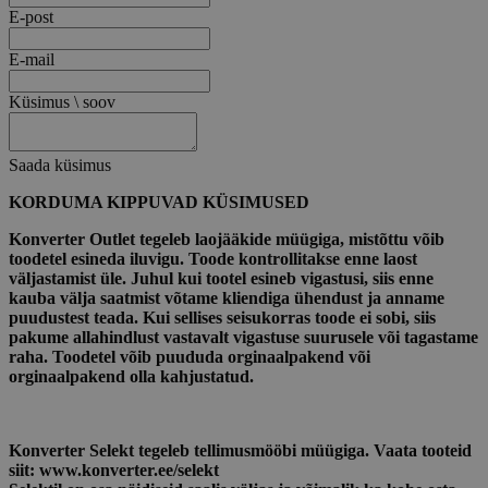
E-post
E-mail
Küsimus \ soov
Saada küsimus
KORDUMA KIPPUVAD KÜSIMUSED
Konverter Outlet tegeleb laojääkide müügiga, mistõttu võib
toodetel esineda iluvigu. Toode kontrollitakse enne laost
väljastamist üle. Juhul kui tootel esineb vigastusi, siis enne
kauba välja saatmist võtame kliendiga ühendust ja anname
puudustest teada. Kui sellises seisukorras toode ei sobi, siis
pakume allahindlust vastavalt vigastuse suurusele või tagastame
raha. Toodetel võib puududa orginaalpakend või
orginaalpakend olla kahjustatud.
Konverter Selekt tegeleb tellimusmööbi müügiga. Vaata tooteid
siit: www.konverter.ee/selekt