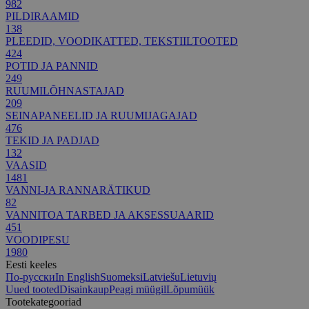
982
PILDIRAAMID
138
PLEEDID, VOODIKATTED, TEKSTIILTOOTED
424
POTID JA PANNID
249
RUUMILÕHNASTAJAD
209
SEINAPANEELID JA RUUMIJAGAJAD
476
TEKID JA PADJAD
132
VAASID
1481
VANNI-JA RANNARÄTIKUD
82
VANNITOA TARBED JA AKSESSUAARID
451
VOODIPESU
1980
Eesti keeles
По-русски
In English
Suomeksi
Latviešu
Lietuvių
Uued tooted
Disainkaup
Peagi müügil
Lõpumüük
Tootekategooriad