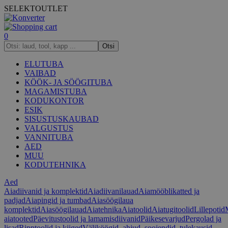
SELEKT
OUTLET
0
Otsi
ELUTUBA
VAIBAD
KÖÖK- JA SÖÖGITUBA
MAGAMISTUBA
KODUKONTOR
ESIK
SISUSTUSKAUBAD
VALGUSTUS
VANNITUBA
AED
MUU
KODUTEHNIKA
Aed
Aiadiivanid ja komplektid
Aiadiivanilauad
Aiamööblikatted ja
padjad
Aiapingid ja tumbad
Aiasöögilaua
komplektid
Aiasöögilauad
Aiatehnika
Aiatoolid
Aiatugitoolid
Lillepotid
aiatooted
Päevitustoolid ja lamamisdiivanid
Päikesevarjud
Pergolad ja
lisad
Ripptoolid ja kiiged
Väliköögid, ahjud, soojendid, tulekausid