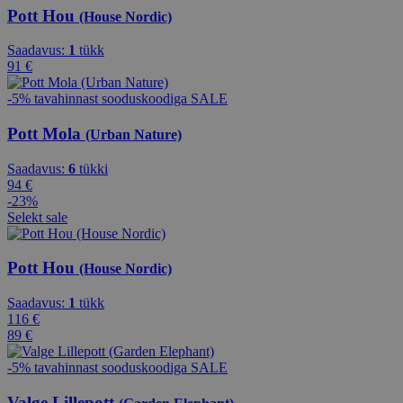
Pott Hou
(House Nordic)
Saadavus:
1
tükk
91 €
-5% tavahinnast sooduskoodiga SALE
Pott Mola
(Urban Nature)
Saadavus:
6
tükki
94 €
-23%
Selekt sale
Pott Hou
(House Nordic)
Saadavus:
1
tükk
116 €
89 €
-5% tavahinnast sooduskoodiga SALE
Valge Lillepott