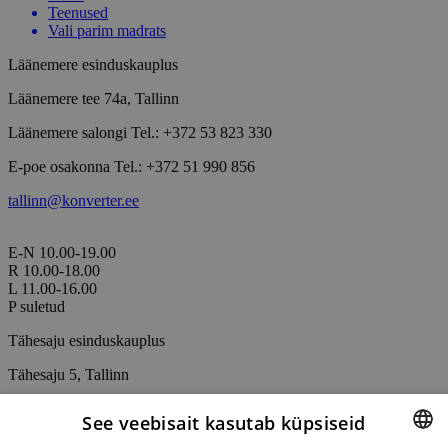
Teenused
Vali parim madrats
Läänemere esinduskauplus
Läänemere tee 74a, Tallinn
Läänemere salongi Tel.: +372 53 823 330
E-poe osakonna Tel.: +372 51 990 856
tallinn@konverter.ee
E-N
10.00-19.00
R
10.00-18.00
L
11.00-16.00
P
suletud
Tähesaju esinduskauplus
Tähesaju 5, Tallinn
Tähesaju salongi Tel.: +372 53 428 223
See veebisait kasutab küpsiseid
Tähesaju E-poe osakonna Tel.: +372 53 025 345