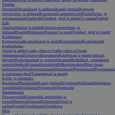
Elutuba
Diivanid
Diivanilauad ja abilauad
Kapid-vitriinid
Konsool-
serveerimis- ja abilauad
Kummutid
Lamamistoolid
Riiulid
Seina- ja
sektsioonkapid
Tugitoolid
Tumbad, järid ja pingid
Tv-alused
Vaibad
Esik
Jalanõudekapid ja riiulid
Konsool-serveerimis- ja
abilauad
Peeglid
Riidekapid
Stanged ja nagid
Tumbad, järid ja pingid
Kodukontor
Kirjutuslauad
Kontorikapid ja riiulid
Kontoritarbed
Kontoritoolid
Kodutehnika
Ahjud ja grillid
Audio-video-tv
Audio-video-tv
Disain
riideaurutajad
Elektroonikaseadmed
Kitchenaid ja muud miksrid,
blendrid
Kohvimasinad ja veekeedukannud
Külmikud, veinijahutid,
sügavkülmikud
Kuumaõhufritüürid
Mikrolaineahjud
Muu disain
kodutehnika
Nõudepesumasinad
õhupuhastid
Pesukuivatid
Pesumasina
ja kaminatarvikud
Tolmuimejad ja mopid
Köök- ja söögituba
Baarilauad
Baaritoolid
Kapid-vitriinid
Köögimööbel
Riiulid
Söögilaua
komplektid
Söögilauad
Söögitoolid
Tugitoolid
Magamistuba
Diivanvoodid
Kummutid
Lastemööbel ja
tooted
Madratsid
öökapid
Riidekapid
Tekid ja
padjad
Voodid
Voodipeatsid
Voodipesu
Muu