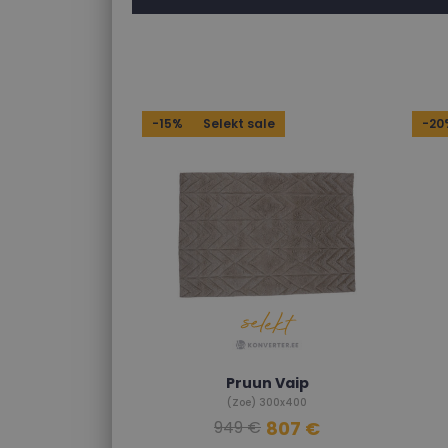
-15%
Selekt sale
-20
Pruun Vaip
(Zoe) 300x400
807 €
949 €