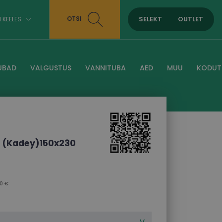
SELEKT
OUTLET
OTSI
I KEELES
UBAD
VALGUSTUS
VANNITUBA
AED
MUU
KODUT
p
(Kadey)150x230
0 €