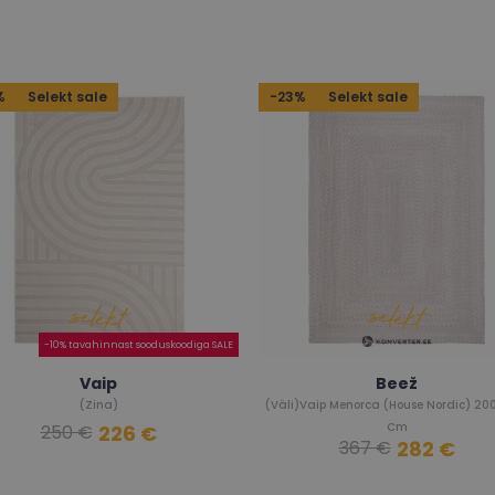
%
Selekt sale
-23%
Selekt sale
-10% tavahinnast sooduskoodiga SALE
Vaip
Beež
(Zina)
(Väli)Vaip Menorca (House Nordic) 2
Cm
226 €
250 €
282 €
367 €