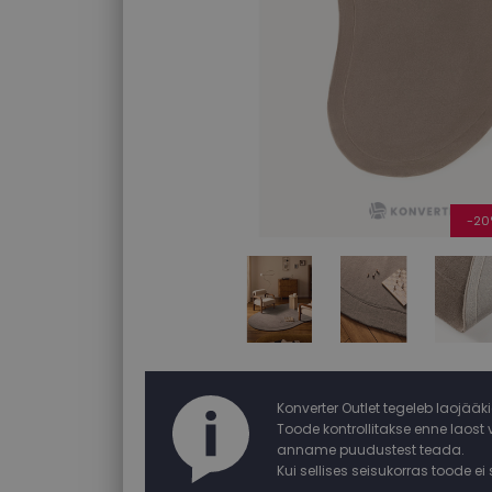
-20
Konverter Outlet tegeleb laojääk
Toode kontrollitakse enne laost 
anname puudustest teada.
Kui sellises seisukorras toode e