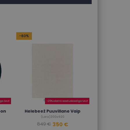
-60%
ga SALE
-25% ekstra sooduskoodiga SALE
son
Helebeež Puuvillane Vaip
(Lora)300x400
350 €
849 €