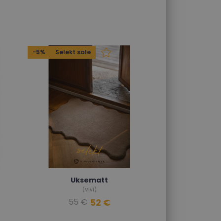
-5%
Selekt sale
Uksematt
(Vivi)
52 €
55 €