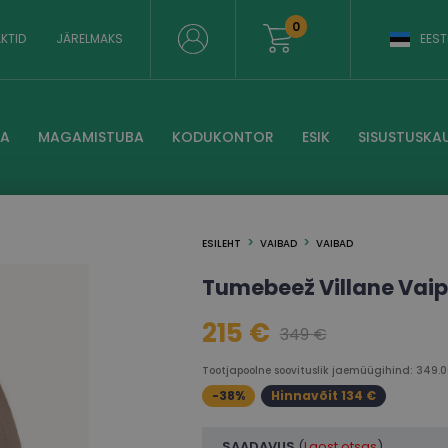
0
KTID
JÄRELMAKS
EEST
BA
MAGAMISTUBA
KODUKONTOR
ESIK
SISUSTUSKA
ESILEHT
VAIBAD
VAIBAD
Tumebeež Villane Vai
215 €
349 €
Tootjapoolne soovituslik jaemüügihind: 349.0
-38%
Hinnavõit 134 €
SAADAVUS
(
Laost otsas
)