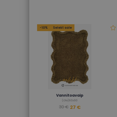
-10%
Selekt sale
Vannitoavaip
(Ole)60x90
27 €
30 €