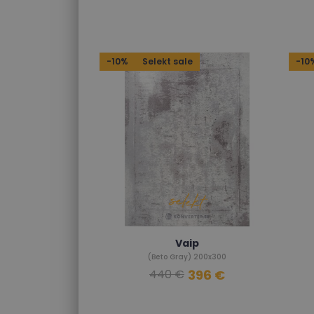
-10%
Selekt sale
-10
Vaip
(Beto Gray) 200x300
396 €
440 €