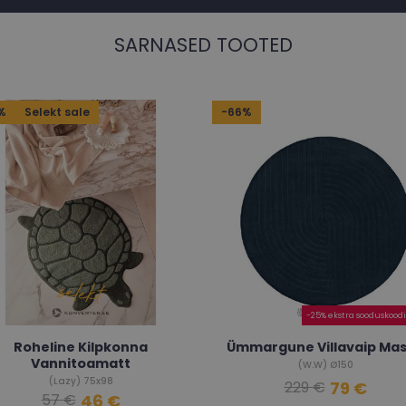
SARNASED TOOTED
%
Selekt sale
-66%
-25% ekstra sooduskoodi
Roheline Kilpkonna
Ümmargune Villavaip Ma
Vannitoamatt
(W.W) Ø150
(Lazy) 75x98
79 €
229 €
46 €
57 €