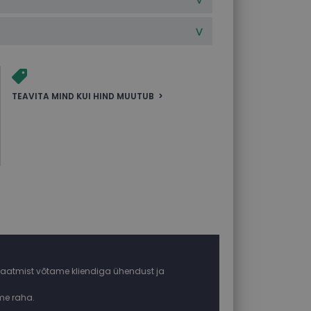
TEAVITA MIND KUI HIND MUUTUB
ja saatmist võtame kliendiga ühendust ja
ame raha.