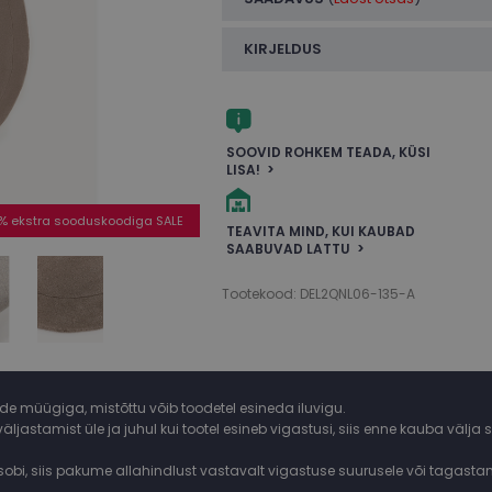
KIRJELDUS
SOOVID ROHKEM TEADA, KÜSI
LISA!
% ekstra sooduskoodiga SALE
TEAVITA MIND, KUI KAUBAD
SAABUVAD LATTU
Tootekood: DEL2QNL06-135-A
ide müügiga, mistõttu võib toodetel esineda iluvigu.
väljastamist üle ja juhul kui tootel esineb vigastusi, siis enne kauba väl
i sobi, siis pakume allahindlust vastavalt vigastuse suurusele või tagast