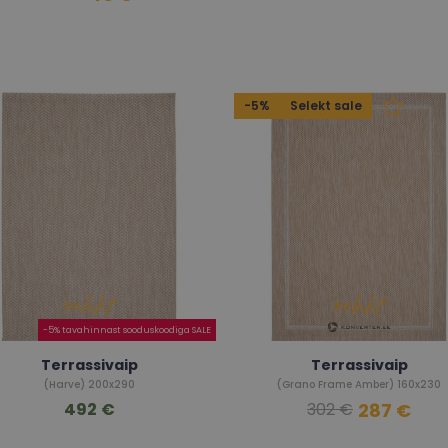
-5%
Selekt sale
-5% tavahinnast sooduskoodiga SALE
Terrassivaip
Terrassivaip
(Harve) 200x290
(Grano Frame Amber) 160x230
492 €
287 €
302 €