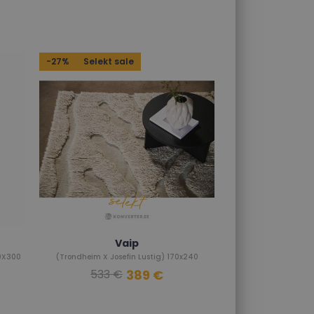
-27%
Selekt sale
Vaip
00X300
(Trondheim X Josefin Lustig) 170x240
389 €
533 €