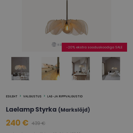
-20% ekstra sooduskoodiga SALE
ESILEHT
VALGUSTUS
LAE-JA RIPPVALGUSTID
Laelamp Styrka
(Markslöjd)
240 €
439 €