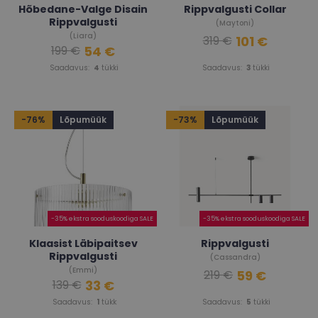
Hõbedane-Valge Disain
Rippvalgusti Collar
Rippvalgusti
(Maytoni)
(Liara)
101 €
319 €
54 €
199 €
Saadavus:
4
tükki
Saadavus:
3
tükki
-76%
Lõpumüük
-73%
Lõpumüük
-35% ekstra sooduskoodiga SALE
-35% ekstra sooduskoodiga SALE
Klaasist Läbipaitsev
Rippvalgusti
Rippvalgusti
(Cassandra)
(Emmi)
59 €
219 €
33 €
139 €
Saadavus:
1
tükk
Saadavus:
5
tükki