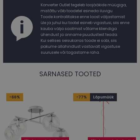
Konverter Outlet tegeleb laojääkide müügiga,
mistõttu võib toodetel esineda iluvigu.
Toode kontrollitakse enne laost väljastamist
üle ja juhul kui tootel esineb vigastusi, siis enne
kauba välja saatmist võtame kliendiga
ühendust ja anname puudustest teada.
Kui sellises seisukorras toode ei sobi, siis
pakume allahindlust vastavalt vigastuse
suurusele või tagastame raha.
SARNASED TOOTED
-66%
-77%
Lõpumüük