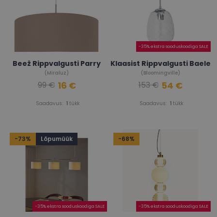
-35% ekstra sooduskoodiga SALE
Beež Rippvalgusti Parry
Klaasist Rippvalgusti Baele
(Miraluz)
(Bloomingville)
16 €
54 €
99 €
153 €
Saadavus:
1
tükk
Saadavus:
1
tükk
-73%
Lõpumüük
-68%
-35% ekstra sooduskoodiga SALE
-35% ekstra sooduskoodiga SALE