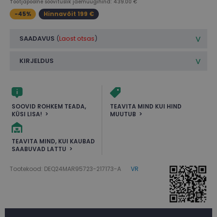
Tootjapoolne soovituslik jaemüügihind: 439.00 €
-45%
Hinnavõit 199 €
SAADAVUS
(
Laost otsas
)
KIRJELDUS
SOOVID ROHKEM TEADA,
TEAVITA MIND KUI HIND
KÜSI LISA!
MUUTUB
TEAVITA MIND, KUI KAUBAD
SAABUVAD LATTU
Tootekood: DEQ24MAR95723-217173-A
VR