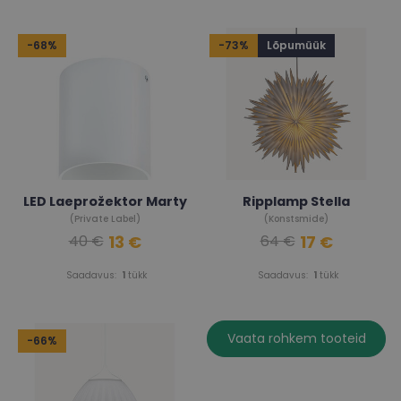
-68%
-73%
Lõpumüük
LED Laeprožektor Marty
Ripplamp Stella
(Private Label)
(Konstsmide)
13 €
17 €
40 €
64 €
Saadavus:
1
tükk
Saadavus:
1
tükk
Vaata rohkem tooteid
-66%