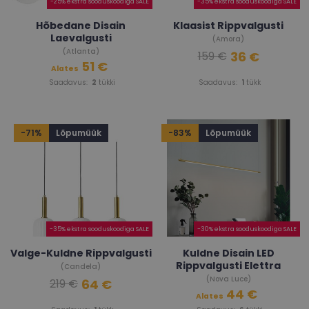
-25% ekstra sooduskoodiga SALE
-35% ekstra sooduskoodiga SALE
Hõbedane Disain
Klaasist Rippvalgusti
Laevalgusti
(Amora)
(Atlanta)
36 €
159 €
51 €
Alates
Saadavus:
2
tükki
Saadavus:
1
tükk
-71%
Lõpumüük
-83%
Lõpumüük
-35% ekstra sooduskoodiga SALE
-30% ekstra sooduskoodiga SALE
Valge-Kuldne Rippvalgusti
Kuldne Disain LED
Rippvalgusti Elettra
(Candela)
(Nova Luce)
64 €
219 €
44 €
Alates