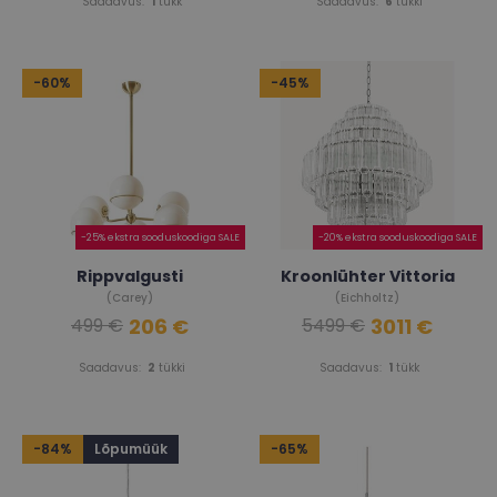
Saadavus:
1
tükk
Saadavus:
6
tükki
-60%
-45%
-25% ekstra sooduskoodiga SALE
-20% ekstra sooduskoodiga SALE
Rippvalgusti
Kroonlühter Vittoria
(Carey)
(Eichholtz)
206 €
3011 €
499 €
5499 €
Saadavus:
2
tükki
Saadavus:
1
tükk
-84%
Lõpumüük
-65%