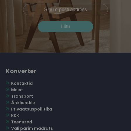
Konverter
Kontaktid
Meist
Transport
Ärikliendile
Privaatsuspoliitika
KKK
Teenused
Vali parim madrats