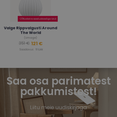
-25% ekstra sooduskoodiga SALE
Valge Rippvalgusti Around
The World
(Umage)
121 €
351 €
Saadavus:
1
tükk
Saa osa parimatest
pakkumistest!
Liitu meie uudiskirjaga